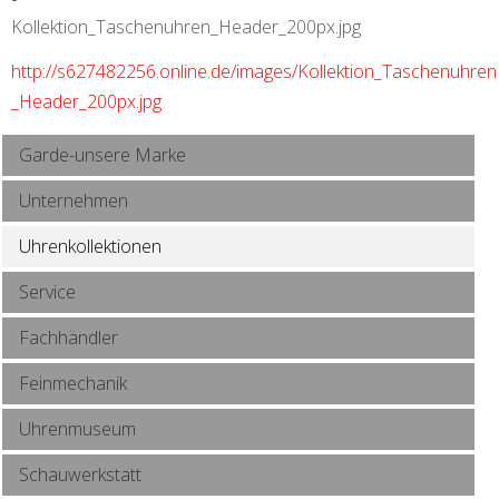
Kollektion_Taschenuhren_Header_200px.jpg
http://s627482256.online.de/images/Kollektion_Taschenuhren
_Header_200px.jpg
Garde-unsere Marke
Unternehmen
Uhrenkollektionen
Service
Fachhändler
Feinmechanik
Uhrenmuseum
Schauwerkstatt