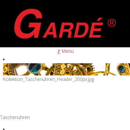
Menü
Kollektion_Taschenuhren_Header_200px.jpg
Taschenuhren